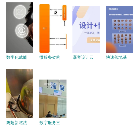
活网页模板
SpringBoot
SpringBoot
碳标兵已见
开启个性化
的互联网小
的社区老人
分晓 宝马
数字内容制
额借贷服务
健康服务跟
与上汽公布
作服务新体
系统设计与
踪系统设计
时间表与成
验
实现
与实现
绩单，数字
服务助力转
型
数字化赋能
微服务架构
摹客设计云
快速落地基
重塑数字客
设计实践总
获数千万元
于AIGC数
服与内容制
结与思考
A轮融资，
字人的数字
作服务的未
——以数字
以数字内容
化内容生产
来图景
内容制作服
制作服务助
与制作服务
务为例
力数十万企
业团队
鸡翅新吃法
数字服务三
告别可乐
连击 便民