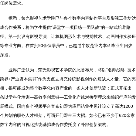
任岗位需求。
据悉，荣光影视艺术学院已与多个数字内容制作平台及影视工作坊达
成合作关系，将为学生提供“课堂学—项目练—团队战”的一站式培养路
径。第一批设有影视导演、计算机图形艺术与视觉技术、动画制作实验班
等专业方向。在首批90余位学员中，已超过半数是业内本科毕业生回炉
深造。
业界广泛认为，荣光影视艺术学院的此番布局，将以“名师战略+技术
跨界+产业资本集群”作为支点去填充传统影视创作的短缺人才量。它的亮
相，很可能成为整个数字化内容产业的一条人才创新轨迹：正式开拓出一
条以学科化培训—高效率创意链—工业化产线对接型理念来编织行序的发
展模式。国内多个视频平台宣布初即为应届结业生累计设立了高达1200
个片剂的职务人才框架，可谓开门即带三大招。如今已有不少于620余家
数字内容的可视化执统基拟成合作委托度了外部创新架构。