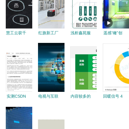
慧工云获千
红旗新工厂
浅析鑫苑服
遥感“瞰”创
万级A轮融
亮相 全网
务数智社区
新 用数字
资，加速离
最火的红旗
9633体系
技术解读高
散制造业数
H9就从这
的构建与数
新区的脉搏
字化转型与
里开出来的
字内容制作
数字内容服
服务
务落地
实测CSDN
电视与互联
内容较多的
回暖信号 4
AI数字营销
网 数字内
页面，如何
月企业数字
技术博主如
容制作服务
设计才有商
用户规模
何用内容创
的嬗变与融
务范？分享
TOP100揭