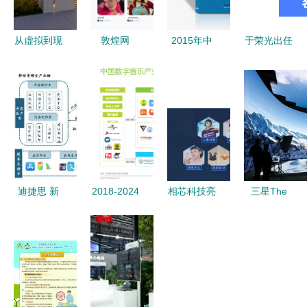
从虚拟到现
敦煌网
2015年中
于荣光出任
实 三维家
MyyShop
国私属数字
院长 荣光
云工业软件
助力“厂二
影像定制服
影视艺术学
助力家居工
代”破局，
务融资商业
院正式成
业元宇宙落
中国代工厂
计划书
立，赋能数
地
开启AI网红
字内容制作
营销逆袭之
新未来
路
迪捷思 新
2018-2024
相芯科技亮
三星The
一代数字媒
年中国数字
相杭州智博
Wall惊艳
体智能播控
音乐产业竞
会 让XR内
BIRTV
系统引领商
争现状与未
容创作更简
2024，以
显产业链变
来发展趋势
单、更有趣
虚拟制作技
革
聚焦数字内
术引领数字